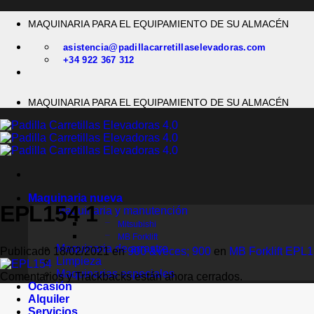
Saltar
MAQUINARIA PARA EL EQUIPAMIENTO DE SU ALMACÉN
al
contenido
asistencia@padillacarretillaselevadoras.com
+34 922 367 312
MAQUINARIA PARA EL EQUIPAMIENTO DE SU ALMACÉN
Maquinaria nueva
EPL154 1
Maquinaria y manutención
Mitsubishi
MB Forklift
Maquinaria de arrastre
Publicado
18/02/2021
en
900 &veces; 900
en
MB Forklift EPL
Limpieza
Maquinarias especiales
Comentarios y Trackbacks están ahora cerrados.
Ocasión
Alquiler
Servicios