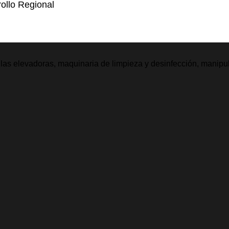
ollo Regional
illas elevadoras, maquinaria de limpieza y desinfección, manipu