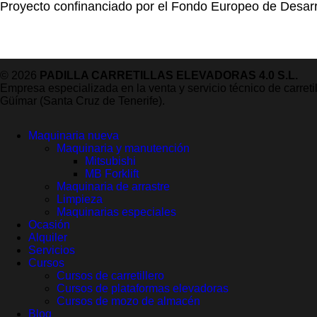
Proyecto confinanciado por el Fondo Europeo de Desarr
© 2026
PADILLA CARRETILLAS ELEVADORAS 4.0 S.L.
Empresa especializada en la venta y servicio técnico de carret
Güímar (Santa Cruz de Tenerife).
Maquinaria nueva
Maquinaria y manutención
Mitsubishi
MB Forklift
Maquinaria de arrastre
Limpieza
Maquinarias especiales
Ocasión
Alquiler
Servicios
Cursos
Cursos de carretillero
Cursos de plataformas elevadoras
Cursos de mozo de almacén
Blog