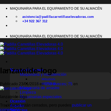
Saltar
MAQUINARIA PARA EL EQUIPAMIENTO DE SU ALMACÉN
al
contenido
asistencia@padillacarretillaselevadoras.com
+34 922 367 312
MAQUINARIA PARA EL EQUIPAMIENTO DE SU ALMACÉN
lanzateide-logo
Maquinaria nueva
Maquinaria y manutención
Mitsubishi
Publicado
23/01/2018
en
150 &veces; 75
en
MB Forklift
Maquinaria de arrastre
Limpieza
Maquinarias especiales
lanzateide-logo
Ocasión
Trackbacks están cerrados, pero puedes
publicar un
Alquiler
comentario
.
Servicios