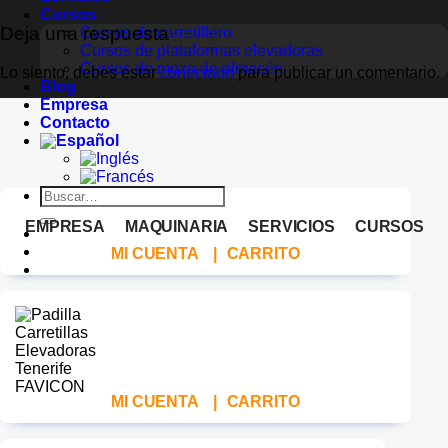
Cursos
Deja una respuesta
Cursos de carretillero
Cursos de plataformas elevadoras
Cursos de mozo de almacén
Lo siento, debes estar
conectado
para publicar un comentario.
Blog
Empresa
Contacto
Buscar
por:
EMPRESA
MAQUINARIA
SERVICIOS
CURSOS
MI CUENTA
|
CARRITO
MI CUENTA
|
CARRITO