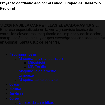
Proyecto confinanciado por el Fondo Europeo de Desarrollo
Regional
© 2026
PADILLA CARRETILLAS ELEVADORAS 4.0 S.L.
Empresa especializada en la venta y servicio técnico de
carretillas elevadoras, maquinaria de limpieza y desinfección,
manipulación industrial y grupos electrógenos con sede central
en Güímar (Santa Cruz de Tenerife).
Maquinaria nueva
Maquinaria y manutención
Mitsubishi
MB Forklift
Maquinaria de arrastre
Limpieza
Maquinarias especiales
Ocasión
Alquiler
Servicios
Cursos
Cursos de carretillero