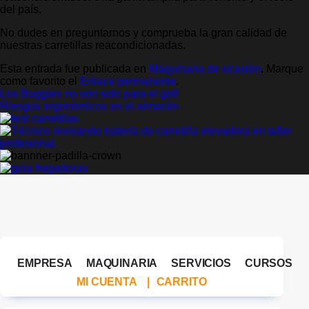
del país.
No dudes en preguntarnos y comprueba la gran calidad de
nuestras carretillas reacondicionadas.
Esta entrada fue publicada en
Maquinaria de ocasión
. Marque
como favorito el
Enlace permanente
.
Los Buggies no son solo para el golf
Riesgos ergonómicos en el almacén
EMPRESA
MAQUINARIA
SERVICIOS
CURSOS
MI CUENTA
|
CARRITO