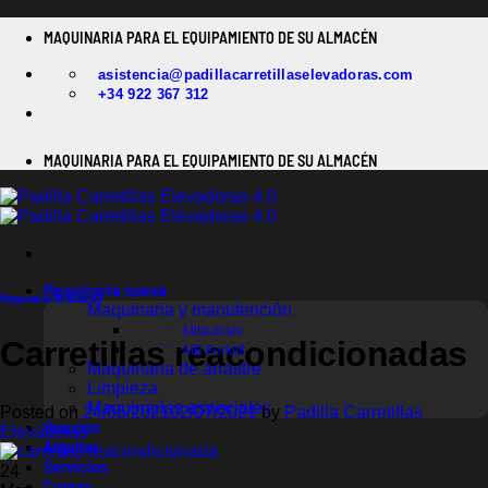
Saltar
MAQUINARIA PARA EL EQUIPAMIENTO DE SU ALMACÉN
al
contenido
asistencia@padillacarretillaselevadoras.com
+34 922 367 312
MAQUINARIA PARA EL EQUIPAMIENTO DE SU ALMACÉN
Maquinaria nueva
Maquinaria de ocasión
Maquinaria y manutención
Mitsubishi
Carretillas reacondicionadas
MB Forklift
Maquinaria de arrastre
Limpieza
Maquinarias especiales
Posted on
24/05/2021
02/07/2021
by
Padilla Carretillas
Ocasión
Elevadoras
Alquiler
Servicios
24
Cursos