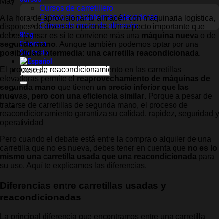
May
Cursos de carretillero
Cursos de plataformas elevadoras
A la hora de aprovisionar tu almacén con maquinaria logística,
Cursos de mozo de almacén
dispones de diversas opciones. Un aspecto importante que
Blog
debes pensar es si te conviene más una
máquina nueva
o de
Empresa
segunda mano
. Aunque también podemos optar por una
Contacto
posibilidad intermedia: una carretilla reacondicionada
.
Buscar
El proceso de reacondicionamiento en las carretillas
por:
elevadoras permite el
reaprovechamiento de máquinas de
segunda mano
que tienen
un precio inferior que las
nuevas, pero con una eficiencia similar
. Porque a pesar de
tratarse de carretillas de segunda mano, el proceso de
reacondicionamiento garantiza su calidad, rapidez, seguridad y
operatividad.
Pero cuando el debate está entre la compra o alquiler de una
carretilla que no es nueva, debes tener en cuenta que
no es lo
mismo una carretilla usada que una reacondicionada
para
su uso. Aquí te explicamos las diferencias.
Diferencias entre carretillas usadas y
reacondicionadas
La principal diferencia que encontramos entre una carretilla