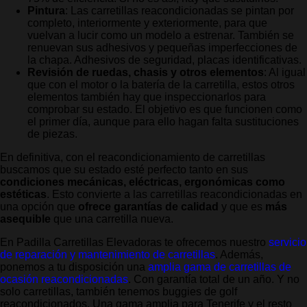
Pintura
: Las carretillas reacondicionadas se pintan por
completo, interiormente y exteriormente, para que
vuelvan a lucir como un modelo a estrenar. También se
renuevan sus adhesivos y pequeñas imperfecciones de
la chapa. Adhesivos de seguridad, placas identificativas.
Revisión de ruedas, chasis y otros elementos
: Al igual
que con el motor o la batería de la carretilla, estos otros
elementos también hay que inspeccionarlos para
comprobar su estado. El objetivo es que funcionen como
el primer día, aunque para ello hagan falta sustituciones
de piezas.
En definitiva, con el reacondicionamiento de carretillas
buscamos que su estado esté perfecto tanto en sus
condiciones mecánicas, eléctricas, ergonómicas como
estéticas
. Esto convierte a las carretillas reacondicionadas en
una opción que
ofrece garantías de calidad
y que es
más
asequible
que una carretilla nueva.
En Padilla Carretillas Elevadoras te ofrecemos nuestro
servicio
de reparación y mantenimiento de carretillas
. Además,
ponemos a tu disposición una
amplia gama de carretillas de
ocasión reacondicionadas
. Con garantía total de un año. Y no
solo carretillas, también tenemos buggies de golf
reacondicionados. Una gama amplia para Tenerife y el resto