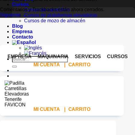
Cursos
Comentarios y Trackbacks están ahora cerrados.
Cursos de carretillero
Siguiente
→
Cursos de plataformas elevadoras
Cursos de mozo de almacén
Blog
Empresa
Contacto
EMPRESA
MAQUINARIA
SERVICIOS
CURSOS
Buscar
por:
MI CUENTA
|
CARRITO
MI CUENTA
|
CARRITO