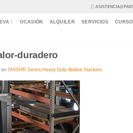
ASISTENCIA@PAD
EVA
OCASIÓN
ALQUILER
SERVICIOS
CURSO
alor-duradero
en
SH/SHR Series Heavy Duty Walkie Stackers