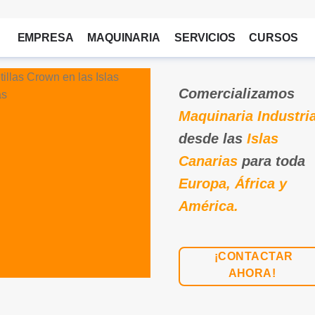
EMPRESA
MAQUINARIA
SERVICIOS
CURSOS
Comercializamos
Maquinaria Industria
desde las
Islas
Canarias
para toda
Europa, África y
América.
¡CONTACTAR
AHORA!