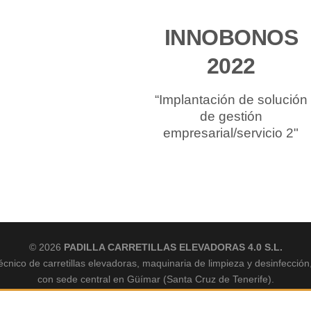
INNOBONOS
2022
“Implantación de solución
de gestión
empresarial/servicio 2"
© 2026
PADILLA CARRETILLAS ELEVADORAS 4.0 S.L.
écnico de carretillas elevadoras, maquinaria de limpieza y desinfección
con sede central en Güímar (Santa Cruz de Tenerife).