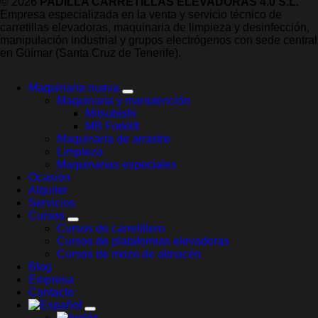
© 2026
PADILLA CARRETILLAS ELEVADORAS 4.0 S.L.
Empresa especializada en la venta y servicio técnico de
carretillas elevadoras, maquinaria de limpieza y desinfección,
manipulación industrial y grupos electrógenos con sede central
en Güímar (Santa Cruz de Tenerife).
Maquinaria nueva
Maquinaria y manutención
Mitsubishi
MB Forklift
Maquinaria de arrastre
Limpieza
Maquinarias especiales
Ocasión
Alquiler
Servicios
Cursos
Cursos de carretillero
Cursos de plataformas elevadoras
Cursos de mozo de almacén
Blog
Empresa
Contacto