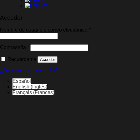
Acceder
Obligatorio
Nombre de usuario o correo electrónico
*
Obligatorio
Contraseña
*
Recuérdame
Acceder
¿Olvidaste la contraseña?
Español
English
(
Inglés
)
Français
(
Francés
)