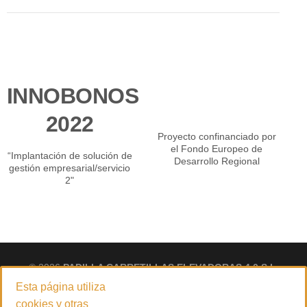
INNOBONOS
2022
Proyecto confinanciado por
el Fondo Europeo de
“Implantación de solución de
Desarrollo Regional
gestión empresarial/servicio
2"
© 2026
PADILLA CARRETILLAS ELEVADORAS 4.0 S.L.
Empresa especializada en la venta y servicio técnico de carretillas
Esta página utiliza
elevadoras, maquinaria de limpieza y desinfección, manipulación
cookies y otras