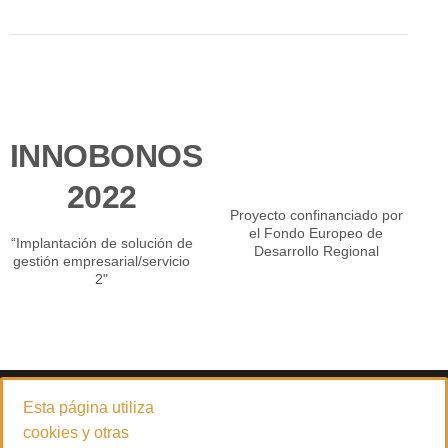
INNOBONOS
2022
Proyecto confinanciado por
el Fondo Europeo de
“Implantación de solución de
Desarrollo Regional
gestión empresarial/servicio
2"
© 2026
PADILLA CARRETILLAS ELEVADORAS 4.0 S.L.
Esta página utiliza
Empresa especializada en la venta y servicio técnico de carretillas
cookies y otras