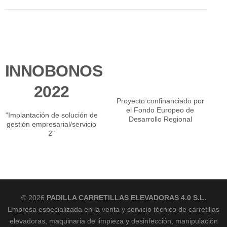
INNOBONOS
2022
Proyecto confinanciado por
el Fondo Europeo de
“Implantación de solución de
Desarrollo Regional
gestión empresarial/servicio
2"
© 2026
PADILLA CARRETILLAS ELEVADORAS 4.0 S.L.
Empresa especializada en la venta y servicio técnico de carretillas
elevadoras, maquinaria de limpieza y desinfección, manipulación