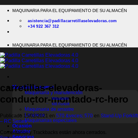
Saltar
MAQUINARIA PARA EL EQUIPAMIENTO DE SU ALMACÉN
al
contenido
asistencia@padillacarretillaselevadoras.com
+34 922 367 312
MAQUINARIA PARA EL EQUIPAMIENTO DE SU ALMACÉN
carretillas-elevadoras-
Maquinaria nueva
Maquinaria y manutención
conductor-montado-rc-hero
Mitsubishi
MB Forklift
Maquinaria de arrastre
Limpieza
Publicado
15/02/2021
en
570 &veces; 570
en
Stand-Up Forklift
Maquinarias especiales
– RC Series
Ocasión
Alquiler
Comentarios y Trackbacks están ahora cerrados.
Servicios
Siguiente
→