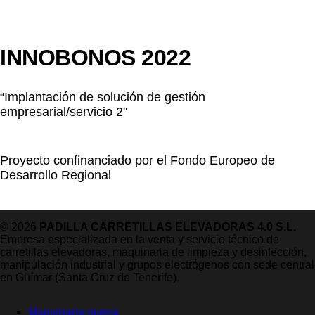
INNOBONOS 2022
“Implantación de solución de gestión
empresarial/servicio 2"
Proyecto confinanciado por el Fondo Europeo de
Desarrollo Regional
© 2026
PADILLA CARRETILLAS ELEVADORAS 4.0 S.L.
Empresa especializada en la venta y servicio técnico de
carretillas elevadoras, maquinaria de limpieza y desinfección,
manipulación industrial y grupos electrógenos con sede central
en Güímar (Santa Cruz de Tenerife).
Maquinaria nueva