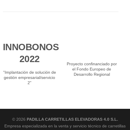
INNOBONOS
2022
Proyecto confinanciado por
el Fondo Europeo de
“Implantación de solución de
Desarrollo Regional
gestión empresarial/servicio
2"
© 2026
PADILLA CARRETILLAS ELEVADORAS 4.0 S.L.
Empresa especializada en la venta y servicio técnico de carretillas