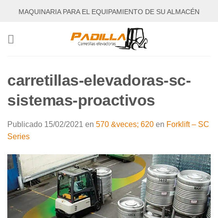
Saltar
MAQUINARIA PARA EL EQUIPAMIENTO DE SU ALMACÉN
al
contenido
carretillas-elevadoras-sc-
sistemas-proactivos
Publicado
15/02/2021
en
570 &veces; 620
en
Forklift – SC
Series