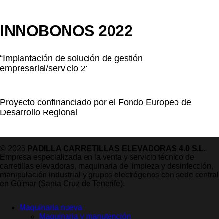
INNOBONOS 2022
“Implantación de solución de gestión
empresarial/servicio 2"
Proyecto confinanciado por el Fondo Europeo de
Desarrollo Regional
© 2026
PADILLA CARRETILLAS ELEVADORAS 4.0 S.L.
Empresa especializada en la venta y servicio técnico de
carretillas elevadoras, maquinaria de limpieza y desinfección,
manipulación industrial y grupos electrógenos con sede central
en Güímar (Santa Cruz de Tenerife).
Maquinaria nueva
Maquinaria y manutención