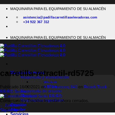
Saltar
MAQUINARIA PARA EL EQUIPAMIENTO DE SU ALMACÉN
al
contenido
asistencia@padillacarretillaselevadoras.com
+34 922 367 312
MAQUINARIA PARA EL EQUIPAMIENTO DE SU ALMACÉN
carretilla-retractil-rd5725
Maquinaria nueva
Maquinaria y manutención
Mitsubishi
Publicado
16/02/2021
en
570 &veces; 640
en
Reach Truck –
MB Forklift
Maquinaria de arrastre
RR/RD Series
Limpieza
Maquinarias especiales
Comentarios y Trackbacks están ahora cerrados.
Ocasión
←
Anterior
Alquiler
Siguiente
→
Servicios