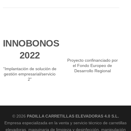
INNOBONOS
2022
Proyecto confinanciado por
el Fondo Europeo de
“Implantación de solución de
Desarrollo Regional
gestión empresarial/servicio
2"
© 2026
PADILLA CARRETILLAS ELEVADORAS 4.0 S.L.
Empresa especializada en la venta y servicio técnico de carretillas
elevadoras, maquinaria de limpieza y desinfección, manipulación