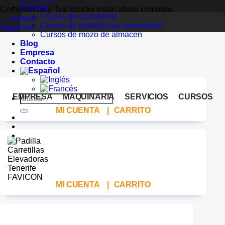
Cursos
Comentarios y Trackbacks están ahora cerrados.
Cursos de carretillero
←
Anterior
Cursos de plataformas elevadoras
Siguiente
→
Cursos de mozo de almacén
Blog
Empresa
Contacto
EMPRESA
MAQUINARIA
SERVICIOS
CURSOS
Buscar
por:
MI CUENTA
|
CARRITO
MI CUENTA
|
CARRITO