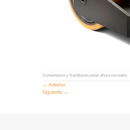
Comentarios y Trackbacks están ahora cerrados.
←
Anterior
Siguiente
→