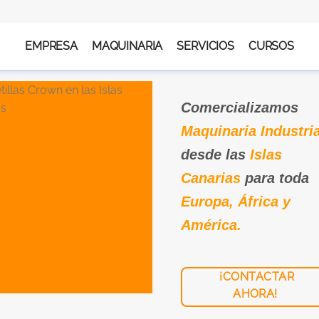
EMPRESA
MAQUINARIA
SERVICIOS
CURSOS
Comercializamos
Maquinaria Industria
desde las
Islas
Canarias
para toda
Europa, África y
América.
¡CONTACTAR
AHORA!