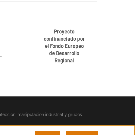
Proyecto
confinanciado por
el Fondo Europeo
de Desarrollo
"
Regional
nfección, manipulación industrial y grupos