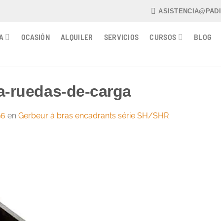
ASISTENCIA@PAD
A
OCASIÓN
ALQUILER
SERVICIOS
CURSOS
BLOG
a-ruedas-de-carga
96
en
Gerbeur à bras encadrants série SH/SHR