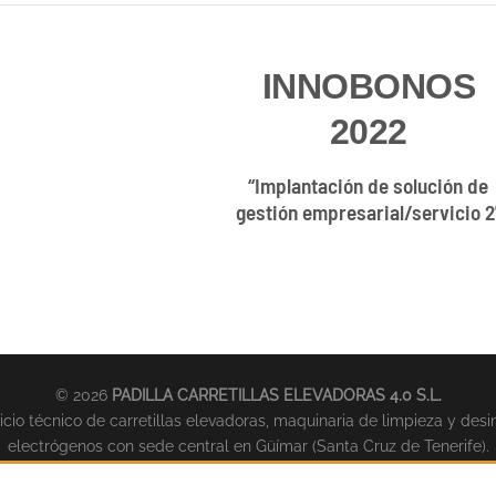
INNOBONOS
2022
“Implantación de solución de
gestión empresarial/servicio 2
© 2026
PADILLA CARRETILLAS ELEVADORAS 4.0 S.L.
cio técnico de carretillas elevadoras, maquinaria de limpieza y desi
electrógenos con sede central en Güímar (Santa Cruz de Tenerife).