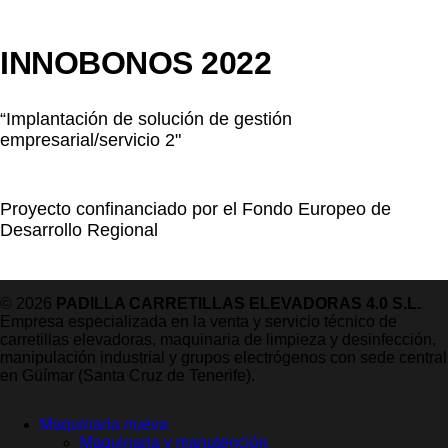
INNOBONOS 2022
“Implantación de solución de gestión
empresarial/servicio 2"
Proyecto confinanciado por el Fondo Europeo de
Desarrollo Regional
© 2026
PADILLA CARRETILLAS ELEVADORAS 4.0 S.L.
Empresa especializada en la venta y servicio técnico de
carretillas elevadoras, maquinaria de limpieza y desinfección,
manipulación industrial y grupos electrógenos con sede central
en Güímar (Santa Cruz de Tenerife).
Maquinaria nueva
Maquinaria y manutención