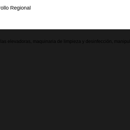
ollo Regional
illas elevadoras, maquinaria de limpieza y desinfección, manipu