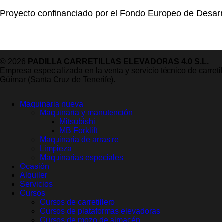
Proyecto confinanciado por el Fondo Europeo de Desarr
© 2026
PADILLA CARRETILLAS ELEVADORAS 4.0 S.L.
Empresa especializada en la venta y servicio técnico de carret
Güímar (Santa Cruz de Tenerife).
Maquinaria nueva
Maquinaria y manutención
Mitsubishi
MB Forklift
Maquinaria de arrastre
Limpieza
Maquinarias especiales
Ocasión
Alquiler
Servicios
Cursos
Cursos de carretillero
Cursos de plataformas elevadoras
Cursos de mozo de almacén