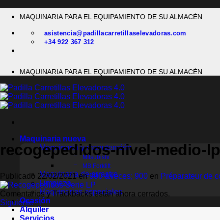
Saltar
MAQUINARIA PARA EL EQUIPAMIENTO DE SU ALMACÉN
al
contenido
asistencia@padillacarretillaselevadoras.com
+34 922 367 312
MAQUINARIA PARA EL EQUIPAMIENTO DE SU ALMACÉN
Maquinaria nueva
recogepedidos-nivel-medio-l
Maquinaria y manutención
Mitsubishi
MB Forklift
Maquinaria de arrastre
Publicado
22/02/2021
en
900 &veces; 900
en
Préparateur de 
Limpieza
Maquinarias especiales
Comentarios y Trackbacks están ahora cerrados.
Ocasión
Siguiente
→
Alquiler
Servicios