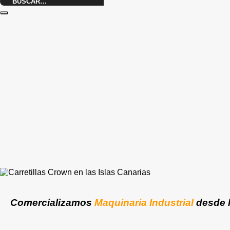
Buscar
por:
Comercializamos
Maquinaria Industrial
desde 