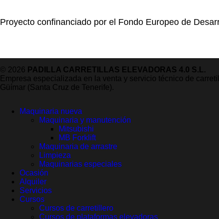
Proyecto confinanciado por el Fondo Europeo de Desarr
© 2026
PADILLA CARRETILLAS ELEVADORAS 4.0 S.L.
Empresa especializada en la venta y servicio técnico de carret
Güímar (Santa Cruz de Tenerife).
Maquinaria nueva
Maquinaria y manutención
Mitsubishi
MB Forklift
Maquinaria de arrastre
Limpieza
Maquinarias especiales
Ocasión
Alquiler
Servicios
Cursos
Cursos de carretillero
Cursos de plataformas elevadoras