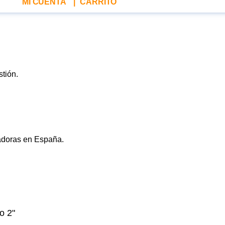
MI CUENTA
|
CARRITO
o 2"