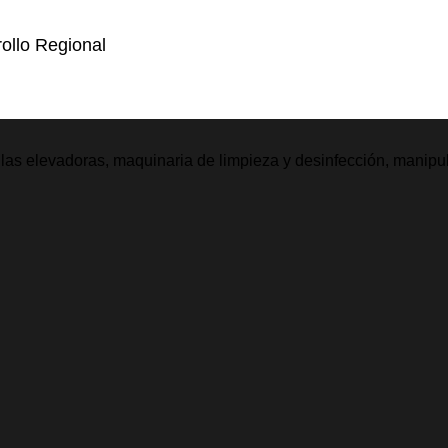
ollo Regional
illas elevadoras, maquinaria de limpieza y desinfección, manipu