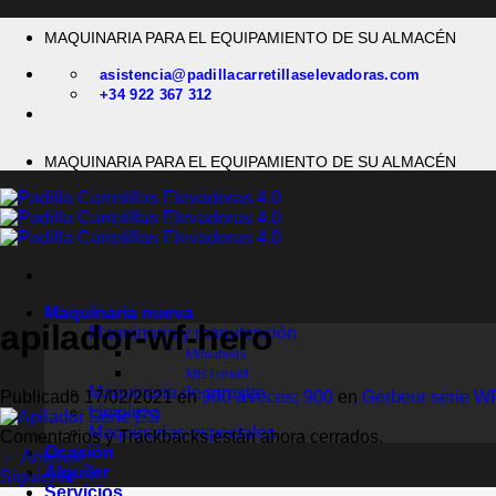
Saltar
MAQUINARIA PARA EL EQUIPAMIENTO DE SU ALMACÉN
al
contenido
asistencia@padillacarretillaselevadoras.com
+34 922 367 312
MAQUINARIA PARA EL EQUIPAMIENTO DE SU ALMACÉN
Maquinaria nueva
apilador-wf-hero
Maquinaria y manutención
Mitsubishi
MB Forklift
Maquinaria de arrastre
Publicado
17/02/2021
en
900 &veces; 900
en
Gerbeur série W
Limpieza
Maquinarias especiales
Comentarios y Trackbacks están ahora cerrados.
Ocasión
←
Anterior
Alquiler
Siguiente
→
Servicios