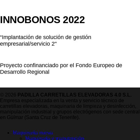
INNOBONOS 2022
“Implantación de solución de gestión
empresarial/servicio 2"
Proyecto confinanciado por el Fondo Europeo de
Desarrollo Regional
© 2026
PADILLA CARRETILLAS ELEVADORAS 4.0 S.L.
Empresa especializada en la venta y servicio técnico de
carretillas elevadoras, maquinaria de limpieza y desinfección,
manipulación industrial y grupos electrógenos con sede central
en Güímar (Santa Cruz de Tenerife).
Maquinaria nueva
Maquinaria y manutención