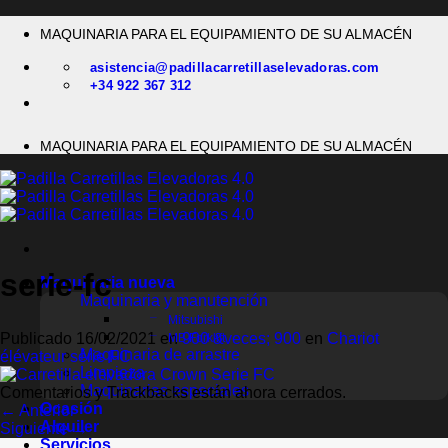
Saltar
MAQUINARIA PARA EL EQUIPAMIENTO DE SU ALMACÉN
al
contenido
asistencia@padillacarretillaselevadoras.com
+34 922 367 312
MAQUINARIA PARA EL EQUIPAMIENTO DE SU ALMACÉN
serie-fc
Maquinaria nueva
Maquinaria y manutención
Mitsubishi
Publicado
16/02/2021
en
900 &veces; 900
en
Chariot
MB Forklift
Maquinaria de arrastre
élévateur série FC
Limpieza
Maquinarias especiales
Comentarios y Trackbacks están ahora cerrados.
Ocasión
←
Anterior
Alquiler
Siguiente
→
Servicios