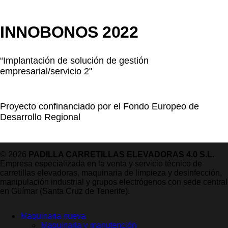
INNOBONOS 2022
“Implantación de solución de gestión
empresarial/servicio 2"
Proyecto confinanciado por el Fondo Europeo de
Desarrollo Regional
© 2026
PADILLA CARRETILLAS ELEVADORAS 4.0 S.L.
Empresa especializada en la venta y servicio técnico de
carretillas elevadoras, maquinaria de limpieza y desinfección,
manipulación industrial y grupos electrógenos con sede central
en Güímar (Santa Cruz de Tenerife).
Maquinaria nueva
Maquinaria y manutención