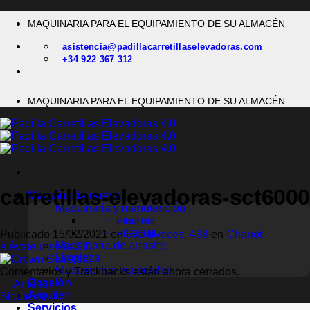
Saltar
MAQUINARIA PARA EL EQUIPAMIENTO DE SU ALMACÉN
al
contenido
asistencia@padillacarretillaselevadoras.com
+34 922 367 312
MAQUINARIA PARA EL EQUIPAMIENTO DE SU ALMACÉN
carretillas-elevadoras-sct6000
Maquinaria nueva
Maquinaria y manutención
Mitsubishi
Publicado
15/02/2021
en
570 &veces; 438
en
Chariot
MB Forklift
Maquinaria de arrastre
élévateur série SC
Limpieza
Maquinarias especiales
Comentarios y Trackbacks están ahora cerrados.
Ocasión
←
Anterior
Alquiler
Siguiente
→
Servicios