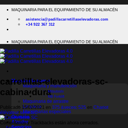
Saltar
MAQUINARIA PARA EL EQUIPAMIENTO DE SU ALMACÉN
al
contenido
asistencia@padillacarretillaselevadoras.com
+34 922 367 312
MAQUINARIA PARA EL EQUIPAMIENTO DE SU ALMACÉN
carretillas-elevadoras-sc-
Maquinaria nueva
Maquinaria y manutención
cabina-dura
Mitsubishi
MB Forklift
Maquinaria de arrastre
Limpieza
Publicado
15/02/2021
en
375 &veces; 525
en
Chariot
Maquinarias especiales
élévateur série SC
Ocasión
Alquiler
Comentarios y Trackbacks están ahora cerrados.
Servicios
←
Anterior