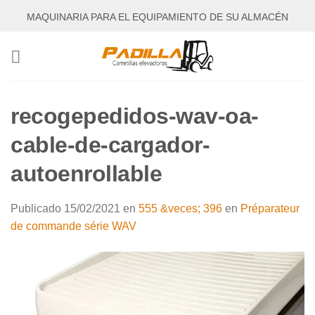
Saltar
MAQUINARIA PARA EL EQUIPAMIENTO DE SU ALMACÉN
al
contenido
recogepedidos-wav-oa-
cable-de-cargador-
autoenrollable
Publicado
15/02/2021
en
555 &veces; 396
en
Préparateur
de commande série WAV