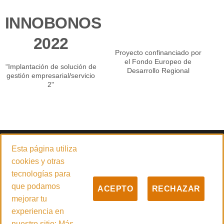
INNOBONOS
2022
Proyecto confinanciado por
el Fondo Europeo de
“Implantación de solución de
Desarrollo Regional
gestión empresarial/servicio
2"
© 2026
PADILLA CARRETILLAS ELEVADORAS 4.0 S.L.
Esta página utiliza
Empresa especializada en la venta y servicio técnico de carretillas
cookies y otras
elevadoras, maquinaria de limpieza y desinfección, manipulación
tecnologías para
industrial y grupos electrógenos con sede central en Güímar
que podamos
ACEPTO
RECHAZAR
(Santa Cruz de Tenerife).
mejorar tu
experiencia en
nuestro sitio:
Más