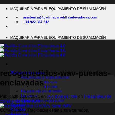
Saltar
MAQUINARIA PARA EL EQUIPAMIENTO DE SU ALMACÉN
al
contenido
asistencia@padillacarretillaselevadoras.com
+34 922 367 312
MAQUINARIA PARA EL EQUIPAMIENTO DE SU ALMACÉN
recogepedidos-wav-puertas-
Maquinaria nueva
Maquinaria y manutención
enclavadas
Mitsubishi
MB Forklift
Maquinaria de arrastre
Limpieza
Publicado
15/02/2021
en
555 &veces; 396
en
Préparateur de
Maquinarias especiales
commande série WAV
Ocasión
Alquiler
Comentarios y Trackbacks están ahora cerrados.
Servicios
←
Anterior