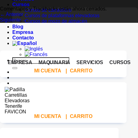
Cursos
Comentarios y Trackbacks están ahora cerrados.
Cursos de carretillero
←
Anterior
Cursos de plataformas elevadoras
Siguiente
→
Cursos de mozo de almacén
Blog
Empresa
Contacto
Buscar
EMPRESA
MAQUINARIA
SERVICIOS
CURSOS
por:
MI CUENTA
|
CARRITO
MI CUENTA
|
CARRITO