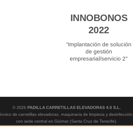
INNOBONOS
2022
“Implantación de solución
de gestión
empresarial/servicio 2"
© 2026
PADILLA CARRETILLAS ELEVADORAS 4.0 S.L.
écnico de carretillas elevadoras, maquinaria de limpieza y desinfección
con sede central en Güímar (Santa Cruz de Tenerife).