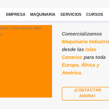
EMPRESA
MAQUINARIA
SERVICIOS
CURSOS
Comercializamos
Maquinaria Industria
desde las
Islas
Canarias
para toda
Europa, África y
América.
¡CONTACTAR
AHORA!