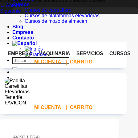
Cursos
←
Anterior
Cursos de carretillero
Siguiente
→
Cursos de plataformas elevadoras
Cursos de mozo de almacén
Blog
Empresa
Contacto
EMPRESA
MAQUINARIA
SERVICIOS
CURSOS
Buscar
MI CUENTA
|
CARRITO
por:
MI CUENTA
|
CARRITO
AVISO LEGAL