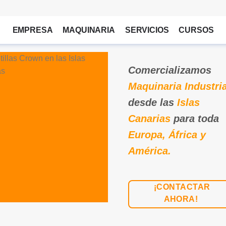
EMPRESA
MAQUINARIA
SERVICIOS
CURSOS
Comercializamos
Maquinaria Industria
desde las
Islas
Canarias
para toda
Europa, África y
América.
¡CONTACTAR
AHORA!