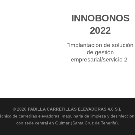
INNOBONOS
2022
“Implantación de solución
de gestión
empresarial/servicio 2"
© 2026
PADILLA CARRETILLAS ELEVADORAS 4.0 S.L.
écnico de carretillas elevadoras, maquinaria de limpieza y desinfección
con sede central en Güímar (Santa Cruz de Tenerife).