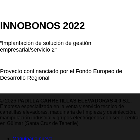
INNOBONOS 2022
“Implantación de solución de gestión
empresarial/servicio 2"
Proyecto confinanciado por el Fondo Europeo de
Desarrollo Regional
© 2026
PADILLA CARRETILLAS ELEVADORAS 4.0 S.L.
Empresa especializada en la venta y servicio técnico de
carretillas elevadoras, maquinaria de limpieza y desinfección,
manipulación industrial y grupos electrógenos con sede central
en Güímar (Santa Cruz de Tenerife).
Maquinaria nueva