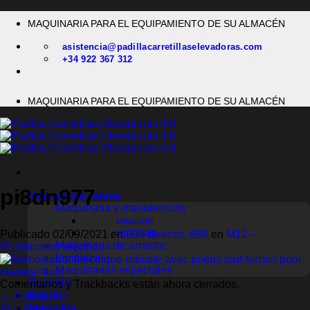
Saltar
MAQUINARIA PARA EL EQUIPAMIENTO DE SU ALMACÉN
al
contenido
asistencia@padillacarretillaselevadoras.com
+34 922 367 312
MAQUINARIA PARA EL EQUIPAMIENTO DE SU ALMACÉN
pi8dn977
Maquinaria nueva
Maquinaria y manutención
Mitsubishi
Publicado
02/09/2021
en
800 &veces; 698
en
M12 –
MB Forklift
Maquinaria de arrastre
Remolcador eléctrico
Limpieza
Maquinarias especiales
Ocasión
Comentarios y Trackbacks están ahora cerrados.
Alquiler
←
Anterior
Servicios
Siguiente
→