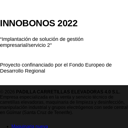
INNOBONOS 2022
“Implantación de solución de gestión
empresarial/servicio 2"
Proyecto confinanciado por el Fondo Europeo de
Desarrollo Regional
© 2026
PADILLA CARRETILLAS ELEVADORAS 4.0 S.L.
Empresa especializada en la venta y servicio técnico de
carretillas elevadoras, maquinaria de limpieza y desinfección,
manipulación industrial y grupos electrógenos con sede central
en Güímar (Santa Cruz de Tenerife).
Maquinaria nueva