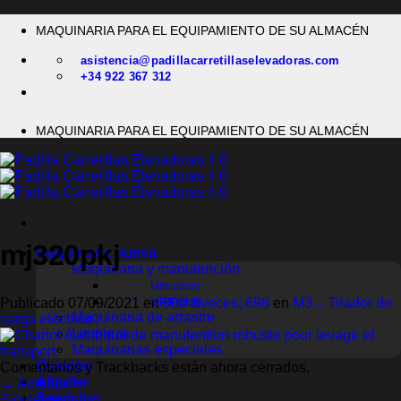
Saltar
MAQUINARIA PARA EL EQUIPAMIENTO DE SU ALMACÉN
al
contenido
asistencia@padillacarretillaselevadoras.com
+34 922 367 312
MAQUINARIA PARA EL EQUIPAMIENTO DE SU ALMACÉN
mj320pkj
Maquinaria nueva
Maquinaria y manutención
Mitsubishi
Publicado
07/09/2021
en
800 &veces; 698
en
M3 – Tirador de
MB Forklift
Maquinaria de arrastre
carga eléctrico
Limpieza
Maquinarias especiales
Ocasión
Comentarios y Trackbacks están ahora cerrados.
Alquiler
←
Anterior
Servicios
Siguiente
→