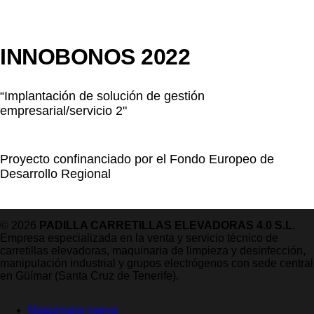
INNOBONOS 2022
“Implantación de solución de gestión
empresarial/servicio 2"
Proyecto confinanciado por el Fondo Europeo de
Desarrollo Regional
© 2026
PADILLA CARRETILLAS ELEVADORAS 4.0 S.L.
Empresa especializada en la venta y servicio técnico de
carretillas elevadoras, maquinaria de limpieza y desinfección,
manipulación industrial y grupos electrógenos con sede central
en Güímar (Santa Cruz de Tenerife).
Maquinaria nueva