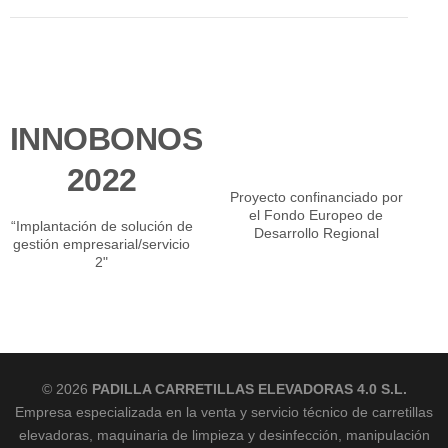
INNOBONOS
2022
Proyecto confinanciado por
el Fondo Europeo de
“Implantación de solución de
Desarrollo Regional
gestión empresarial/servicio
2"
© 2026
PADILLA CARRETILLAS ELEVADORAS 4.0 S.L.
Empresa especializada en la venta y servicio técnico de carretillas
elevadoras, maquinaria de limpieza y desinfección, manipulación