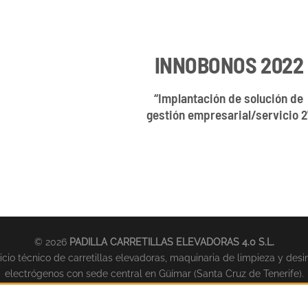
INNOBONOS 2022
“Implantación de solución de
gestión empresarial/servicio 2
© 2026
PADILLA CARRETILLAS ELEVADORAS 4.0 S.L.
cio técnico de carretillas elevadoras, maquinaria de limpieza y desi
electrógenos con sede central en Güímar (Santa Cruz de Tenerife).