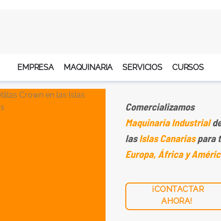
EMPRESA
MAQUINARIA
SERVICIOS
CURSOS
Comercializamos
Maquinaria Industrial
de
las
Islas Canarias
para 
Europa, África y Améric
¡CONTACTAR
AHORA!