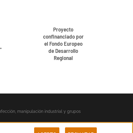
Proyecto
confinanciado por
el Fondo Europeo
"
de Desarrollo
Regional
nfección, manipulación industrial y grupos