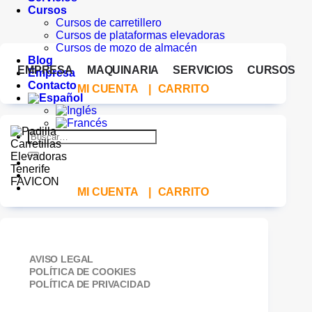
Cursos
Cursos de carretillero
Cursos de plataformas elevadoras
Cursos de mozo de almacén
Blog
EMPRESA
MAQUINARIA
SERVICIOS
CURSOS
Empresa
Contacto
MI CUENTA
|
CARRITO
Buscar
por:
MI CUENTA
|
CARRITO
AVISO LEGAL
POLÍTICA DE COOKIES
POLÍTICA DE PRIVACIDAD