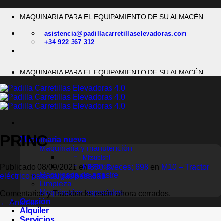
Saltar
MAQUINARIA PARA EL EQUIPAMIENTO DE SU ALMACÉN
al
contenido
asistencia@padillacarretillaselevadoras.com
+34 922 367 312
MAQUINARIA PARA EL EQUIPAMIENTO DE SU ALMACÉN
PRINC
Maquinaria nueva
Maquinaria y manutención
Mitsubishi
Publicado
08/09/2021
en
800 &veces; 698
en
M10 – Tractor
MB Forklift
Maquinaria de arrastre
eléctrico para cargas pesadas
Limpieza
Maquinarias especiales
Comentarios y Trackbacks están ahora cerrados.
Ocasión
←
Anterior
Alquiler
Servicios