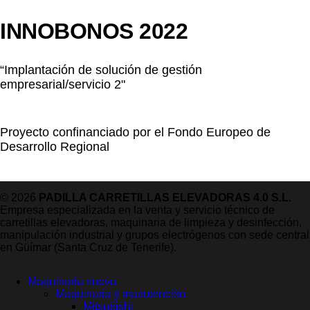
INNOBONOS 2022
“Implantación de solución de gestión
empresarial/servicio 2"
Proyecto confinanciado por el Fondo Europeo de
Desarrollo Regional
© 2026
PADILLA CARRETILLAS ELEVADORAS 4.0 S.L.
Empresa especializada en la venta y servicio técnico de
carretillas elevadoras, maquinaria de limpieza y desinfección,
manipulación industrial y grupos electrógenos con sede central
en Güímar (Santa Cruz de Tenerife).
Maquinaria nueva
Maquinaria y manutención
Mitsubishi