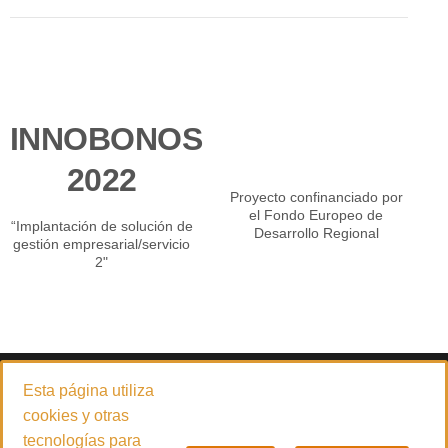
INNOBONOS
2022
Proyecto confinanciado por
el Fondo Europeo de
“Implantación de solución de
Desarrollo Regional
gestión empresarial/servicio
2"
© 2026
PADILLA CARRETILLAS ELEVADORAS 4.0 S.L.
Esta página utiliza
Empresa especializada en la venta y servicio técnico de carretillas
cookies y otras
elevadoras, maquinaria de limpieza y desinfección, manipulación
tecnologías para