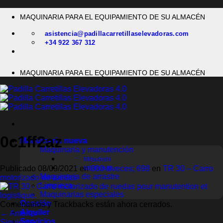
Saltar
MAQUINARIA PARA EL EQUIPAMIENTO DE SU ALMACÉN
al
contenido
asistencia@padillacarretillaselevadoras.com
+34 922 367 312
MAQUINARIA PARA EL EQUIPAMIENTO DE SU ALMACÉN
0c1ff2az
Maquinaria nueva
Maquinaria y manutención
Mitsubishi
Publicado
08/09/2021
en
800 &veces; 698
en
TR 30 – Carro
MB Forklift
Maquinaria de arrastre
motorizado de ruedas
Limpieza
Maquinarias especiales
Ocasión
Comentarios y Trackbacks están ahora cerrados.
Alquiler
←
Anterior
Servicios
Siguiente
→