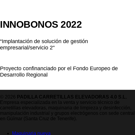
INNOBONOS 2022
“Implantación de solución de gestión
empresarial/servicio 2"
Proyecto confinanciado por el Fondo Europeo de
Desarrollo Regional
© 2026
PADILLA CARRETILLAS ELEVADORAS 4.0 S.L.
Empresa especializada en la venta y servicio técnico de
carretillas elevadoras, maquinaria de limpieza y desinfección,
manipulación industrial y grupos electrógenos con sede central
en Güímar (Santa Cruz de Tenerife).
Maquinaria nueva