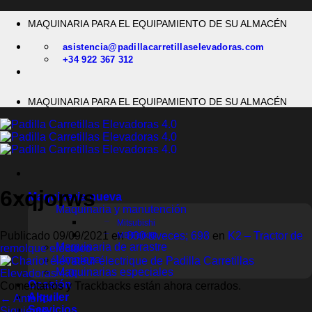
Saltar
MAQUINARIA PARA EL EQUIPAMIENTO DE SU ALMACÉN
al
contenido
asistencia@padillacarretillaselevadoras.com
+34 922 367 312
MAQUINARIA PARA EL EQUIPAMIENTO DE SU ALMACÉN
6xqjorws
Maquinaria nueva
Maquinaria y manutención
Mitsubishi
Publicado
09/09/2021
en
800 &veces; 698
en
K2 – Tractor de
MB Forklift
Maquinaria de arrastre
remolque eléctrico
Limpieza
Maquinarias especiales
Ocasión
Comentarios y Trackbacks están ahora cerrados.
Alquiler
←
Anterior
Servicios
Siguiente
→