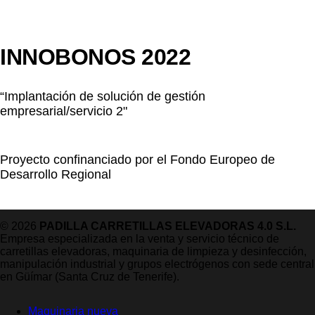
INNOBONOS 2022
“Implantación de solución de gestión
empresarial/servicio 2"
Proyecto confinanciado por el Fondo Europeo de
Desarrollo Regional
© 2026
PADILLA CARRETILLAS ELEVADORAS 4.0 S.L.
Empresa especializada en la venta y servicio técnico de
carretillas elevadoras, maquinaria de limpieza y desinfección,
manipulación industrial y grupos electrógenos con sede central
en Güímar (Santa Cruz de Tenerife).
Maquinaria nueva