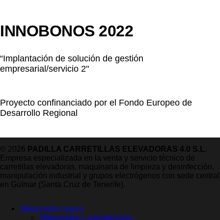
INNOBONOS 2022
“Implantación de solución de gestión
empresarial/servicio 2"
Proyecto confinanciado por el Fondo Europeo de
Desarrollo Regional
© 2026
PADILLA CARRETILLAS ELEVADORAS 4.0 S.L.
Empresa especializada en la venta y servicio técnico de
carretillas elevadoras, maquinaria de limpieza y desinfección,
manipulación industrial y grupos electrógenos con sede central
en Güímar (Santa Cruz de Tenerife).
Maquinaria nueva
Maquinaria y manutención