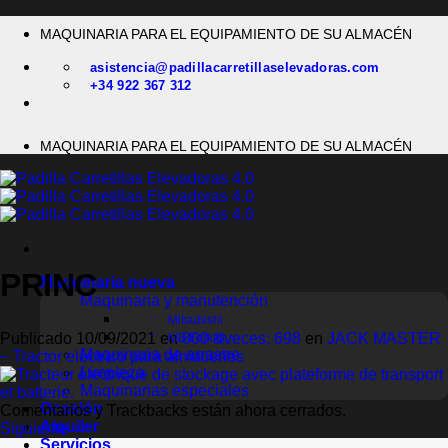
Saltar
MAQUINARIA PARA EL EQUIPAMIENTO DE SU ALMACÉN
al
contenido
asistencia@padillacarretillaselevadoras.com
+34 922 367 312
MAQUINARIA PARA EL EQUIPAMIENTO DE SU ALMACÉN
PRINC
Maquinaria nueva
Maquinaria y manutención
Mitsubishi
Publicado
10/09/2021
en
800 &veces; 698
en
JACK MASTER
MB Forklift
Maquinaria de arrastre
– Tractor eléctrico para almacenes
Limpieza
Maquinarias especiales
Ocasión
Comentarios y Trackbacks están ahora cerrados.
Alquiler
Siguiente
→
Servicios