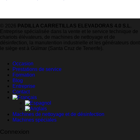
© 2026
PADILLA CARRETILLAS ELEVADORAS 4.0 S.L.
Entreprise spécialisée dans la vente et le service technique de
chariots élévateurs, de machines de nettoyage et de
désinfection, la manutention industrielle et les générateurs dont
le siège est à Güímar (Santa Cruz de Tenerife).
Occasion
Prestations de service
Formation
Blog
Entreprise
Contact
Machines de nettoyage et de désinfection
Machines spéciales
Connexion