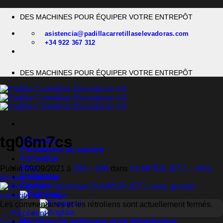
Passer
DES MACHINES POUR ÉQUIPER VOTRE ENTREPÔT
au
contenu
asistencia@padillacarretillaselevadoras.com
+34 922 367 312
DES MACHINES POUR ÉQUIPER VOTRE ENTREPÔT
tg06m7cs
Occasion
Prestations de service
Formation
Blog
Publié
09/09/2021
à
800 × 698
dans
DUMPER-JET L – Mini
Entreprise
dumper eléctrico
Contact
Les commentaires et les rétroliens sont actuellement fermés.
←
Précédent
Machines de nettoyage et de désinfection
Suivant
→