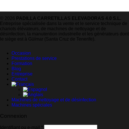
© 2026
PADILLA CARRETILLAS ELEVADORAS 4.0 S.L.
Entreprise spécialisée dans la vente et le service technique de
chariots élévateurs, de machines de nettoyage et de
désinfection, la manutention industrielle et les générateurs dont
le siège est à Güímar (Santa Cruz de Tenerife).
Occasion
Prestations de service
Formation
Blog
Entreprise
Contact
Machines de nettoyage et de désinfection
Machines spéciales
Connexion
Obligatoire
Identifiant ou e-mail
*