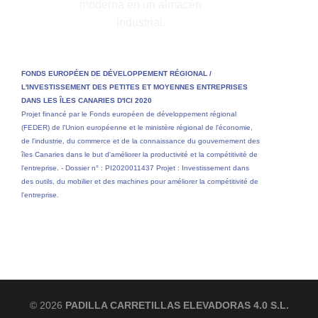
FONDS EUROPÉEN DE DÉVELOPPEMENT RÉGIONAL /
L'INVESTISSEMENT DES PETITES ET MOYENNES ENTREPRISES
DANS LES ÎLES CANARIES D'ICI 2020
Projet financé par le Fonds européen de développement régional
(FEDER) de l'Union européenne et le ministère régional de l'économie,
de l'industrie, du commerce et de la connaissance du gouvernement des
îles Canaries dans le but d'améliorer la productivité et la compétitivité de
l'entreprise. - Dossier n° : PI2020011437 Projet : Investissement dans
des outils, du mobilier et des machines pour améliorer la compétitivité de
l'entreprise.
© 2026
PADILLA CARRETILLAS ELEVADORAS 4.0 S.L.