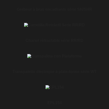
Gerbeur à bras encadrants série SH/SHR
Chariot rétractable série RR/RD
Transpalette électrique à plate-forme série WT
EPL154