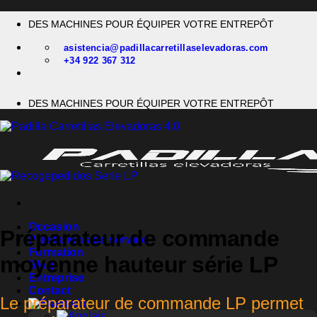
Passer
DES MACHINES POUR ÉQUIPER VOTRE ENTREPÔT
au
contenu
asistencia@padillacarretillaselevadoras.com
+34 922 367 312
DES MACHINES POUR ÉQUIPER VOTRE ENTREPÔT
Occasion
Préparateur de commande
Prestations de service
Formation
moyenne hauteur série LP
Blog
Entreprise
Contact
Le préparateur de commande LP permet