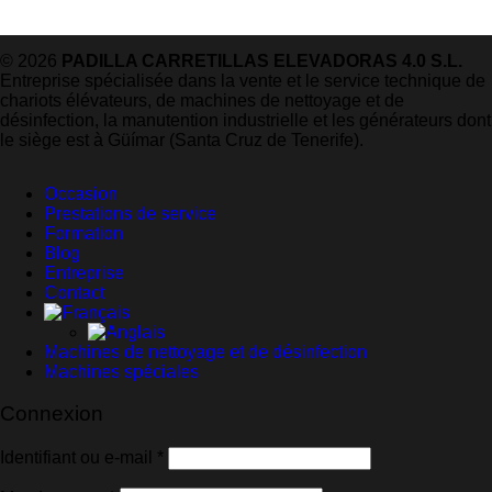
© 2026
PADILLA CARRETILLAS ELEVADORAS 4.0 S.L.
Entreprise spécialisée dans la vente et le service technique de
chariots élévateurs, de machines de nettoyage et de
désinfection, la manutention industrielle et les générateurs dont
le siège est à Güímar (Santa Cruz de Tenerife).
Occasion
Prestations de service
Formation
Blog
Entreprise
Contact
Machines de nettoyage et de désinfection
Machines spéciales
Connexion
Obligatoire
Identifiant ou e-mail
*