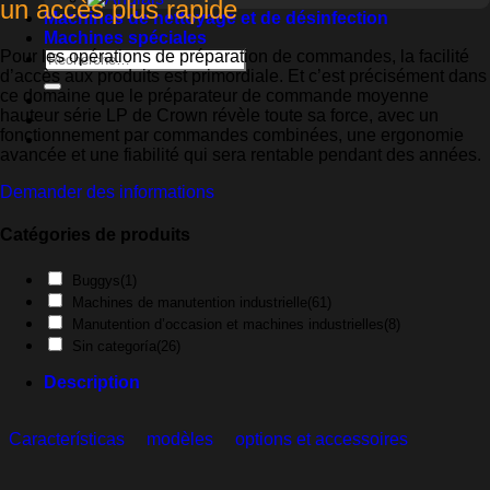
un accès plus rapide
Machines de nettoyage et de désinfection
Machines spéciales
Pour les opérations de préparation de commandes, la facilité
Recherche
d’accès aux produits est primordiale. Et c’est précisément dans
pour :
ce domaine que le préparateur de commande moyenne
hauteur série LP de Crown révèle toute sa force, avec un
fonctionnement par commandes combinées, une ergonomie
avancée et une fiabilité qui sera rentable pendant des années.
Demander des informations
Catégories de produits
Buggys
(1)
Machines de manutention industrielle
(61)
Manutention d’occasion et machines industrielles
(8)
Sin categoría
(26)
Description
Características
modèles
options et accessoires