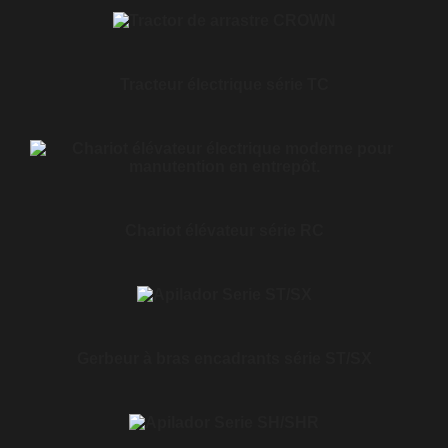
Tracteur électrique série TC
Chariot élévateur série RC
Gerbeur à bras encadrants série ST/SX