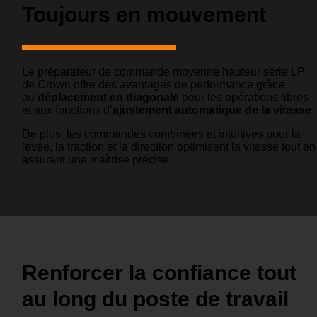
Toujours en mouvement
Le préparateur de commande moyenne hauteur série LP
de Crown offre des avantages de performance grâce
au
déplacement en diagonale
pour les opérations libres
et aux fonctions d’
ajustement automatique de la vitesse
.
De plus, les commandes combinées et intuitives pour la
levée, la traction et la direction optimisent la vitesse tout en
assurant une maîtrise précise.
Renforcer la confiance tout
au long du poste de travail