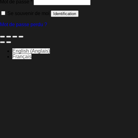
Obligatoire
Mot de passe
*
Se souvenir de moi
Identification
Mot de passe perdu ?
English
(
Anglais
)
Français