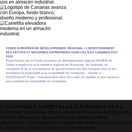
FONDS EUROPÉEN DE DÉVELOPPEMENT RÉGIONAL /
L'INVESTISSEMENT
DES PETITES ET MOYENNES ENTREPRISES DANS LES ÎLES CANARIES D'ICI
2020
Projet financé par le Fonds européen de développement régional (FEDER) de
l'Union européenne et le ministère régional de l'économie, de l'industrie, du
commerce et de la connaissance du gouvernement des îles Canaries dans le but
d'améliorer la productivité et la compétitivité de l'entreprise. - Dossier n° :
PI2020011437 Projet : Investissement dans des outils, du mobilier et des machines
pour améliorer la compétitivité de l'entreprise.
© 2026
PADILLA CARRETILLAS ELEVADORAS 4.0 S.L.
Entreprise spécialisée dans la vente et le service technique de
chariots élévateurs, de machines de nettoyage et de
désinfection, la manutention industrielle et les générateurs dont
le siège est à Güímar (Santa Cruz de Tenerife).