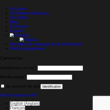
Occasion
Prestations de service
Formation
Blog
Entreprise
Contact
Machines de nettoyage et de désinfection
Machines spéciales
Connexion
Obligatoire
Identifiant ou e-mail
*
Obligatoire
Mot de passe
*
Se souvenir de moi
Identification
Mot de passe perdu ?
English
(
Anglais
)
Français