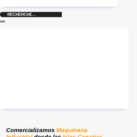
Recherche
pour :
Comercializamos
Maquinaria
Industrial
desde las
Islas Canarias