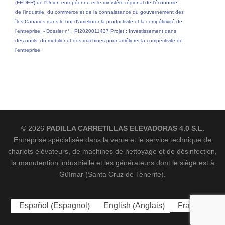
(FEDER) de l'Union européenne et le ministère régional de l'économie,
de l'industrie, du commerce et de la connaissance du gouvernement des
îles Canaries dans le but d'améliorer la productivité et la compétitivité de
l'entreprise. - Dossier n° : PI2020011437 Projet : Investissement dans
des outils, du mobilier et des machines pour améliorer la compétitivité de
l'entreprise.
© 2026
PADILLA CARRETILLAS ELEVADORAS 4.0 S.L.
Entreprise spécialisée dans la vente et le service technique de
chariots élévateurs, de machines de nettoyage et de désinfection,
la manutention industrielle et les générateurs dont le siège est à
Güímar (Santa Cruz de Tenerife).
Espagnol
Anglais
Español
English
Français
(
)
(
)