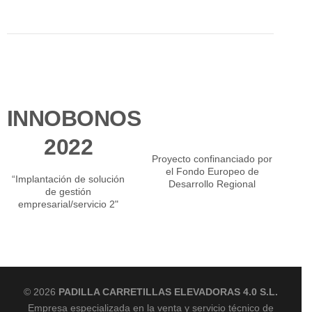
INNOBONOS
2022
Proyecto confinanciado por
el Fondo Europeo de
“Implantación de solución
Desarrollo Regional
de gestión
empresarial/servicio 2"
© 2026
PADILLA CARRETILLAS ELEVADORAS 4.0 S.L.
Empresa especializada en la venta y servicio técnico de