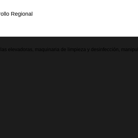
ollo Regional
illas elevadoras, maquinaria de limpieza y desinfección, manipu