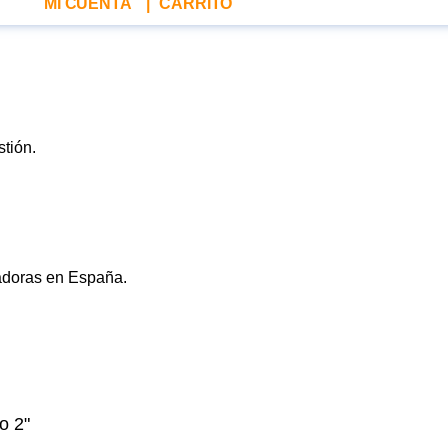
MI CUENTA
|
CARRITO
o 2"