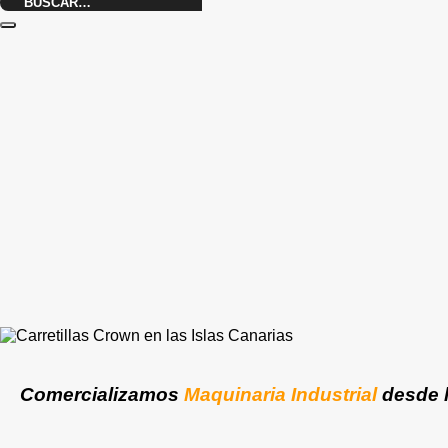
Buscar
por:
Comercializamos
Maquinaria Industrial
desde 