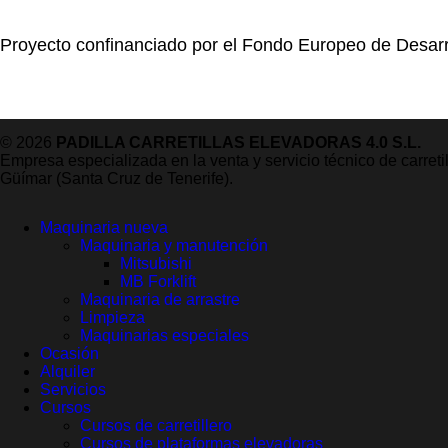
Proyecto confinanciado por el Fondo Europeo de Desarr
© 2026
PADILLA CARRETILLAS ELEVADORAS 4.0 S.L.
Empresa especializada en la venta y servicio técnico de carret
Güímar (Santa Cruz de Tenerife).
Maquinaria nueva
Maquinaria y manutención
Mitsubishi
MB Forklift
Maquinaria de arrastre
Limpieza
Maquinarias especiales
Ocasión
Alquiler
Servicios
Cursos
Cursos de carretillero
Cursos de plataformas elevadoras