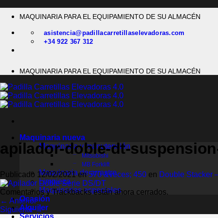
Saltar
MAQUINARIA PARA EL EQUIPAMIENTO DE SU ALMACÉN
al
contenido
asistencia@padillacarretillaselevadoras.com
+34 922 367 312
MAQUINARIA PARA EL EQUIPAMIENTO DE SU ALMACÉN
Maquinaria nueva
apilador-doble-dt-suspension-
Maquinaria y manutención
Mitsubishi
MB Forklift
Maquinaria de arrastre
Publicado
12/02/2021
en
570 &veces; 450
en
Double Stacker –
Limpieza
Maquinarias especiales
Comentarios y Trackbacks están ahora cerrados.
Ocasión
←
Anterior
Alquiler
Siguiente
→
Servicios