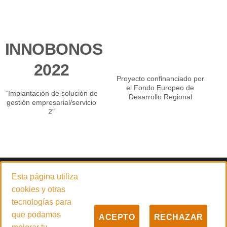
INNOBONOS
2022
Proyecto confinanciado por
el Fondo Europeo de
“Implantación de solución de
Desarrollo Regional
gestión empresarial/servicio
2"
© 2026
PADILLA CARRETILLAS ELEVADORAS 4.0 S.L.
Esta página utiliza
Empresa especializada en la venta y servicio técnico de carretillas
cookies y otras
elevadoras, maquinaria de limpieza y desinfección, manipulación
tecnologías para
industrial y grupos electrógenos con sede central en Güímar
que podamos
ACEPTO
RECHAZAR
(Santa Cruz de Tenerife).