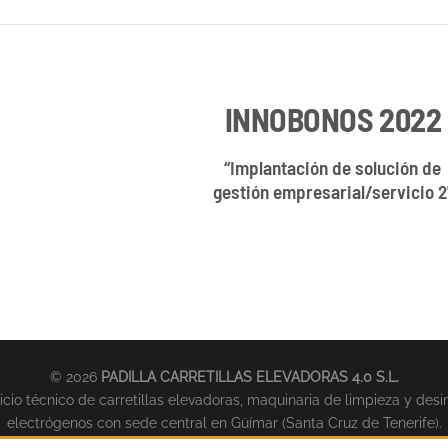
INNOBONOS 2022
“Implantación de solución de
gestión empresarial/servicio 2
© 2026
PADILLA CARRETILLAS ELEVADORAS 4.0 S.L.
cio técnico de carretillas elevadoras, maquinaria de limpieza y desi
electrógenos con sede central en Güímar (Santa Cruz de Tenerife).