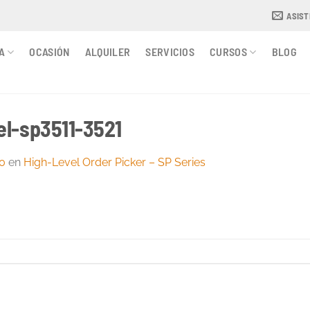
ASIS
A
OCASIÓN
ALQUILER
SERVICIOS
CURSOS
BLOG
el-sp3511-3521
90
en
High-Level Order Picker – SP Series