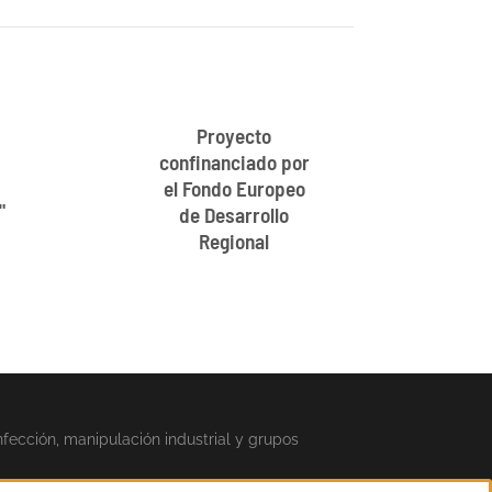
Proyecto
confinanciado por
el Fondo Europeo
"
de Desarrollo
Regional
nfección, manipulación industrial y grupos