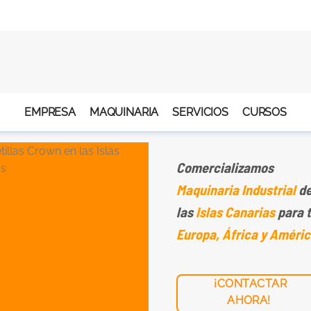
EMPRESA
MAQUINARIA
SERVICIOS
CURSOS
Comercializamos
Maquinaria Industrial
de
las
Islas Canarias
para 
Europa, África y Améric
¡CONTACTAR
AHORA!