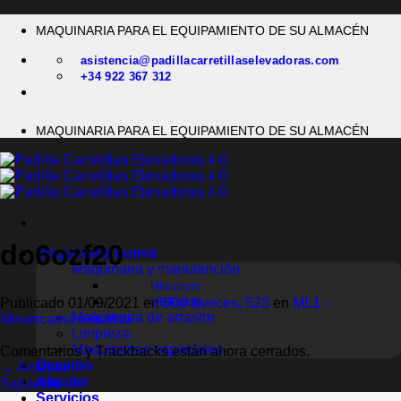
Saltar
MAQUINARIA PARA EL EQUIPAMIENTO DE SU ALMACÉN
al
contenido
asistencia@padillacarretillaselevadoras.com
+34 922 367 312
MAQUINARIA PARA EL EQUIPAMIENTO DE SU ALMACÉN
do6ozf20
Maquinaria nueva
Maquinaria y manutención
Mitsubishi
Publicado
01/09/2021
en
600 &veces; 523
en
ML1 –
MB Forklift
Maquinaria de arrastre
Movercama eléctrico
Limpieza
Maquinarias especiales
Comentarios y Trackbacks están ahora cerrados.
Ocasión
←
Anterior
Alquiler
Siguiente
→
Servicios