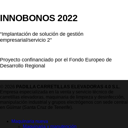
INNOBONOS 2022
“Implantación de solución de gestión
empresarial/servicio 2"
Proyecto confinanciado por el Fondo Europeo de
Desarrollo Regional
© 2026
PADILLA CARRETILLAS ELEVADORAS 4.0 S.L.
Empresa especializada en la venta y servicio técnico de
carretillas elevadoras, maquinaria de limpieza y desinfección,
manipulación industrial y grupos electrógenos con sede central
en Güímar (Santa Cruz de Tenerife).
Maquinaria nueva
Maquinaria y manutención