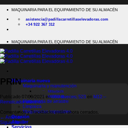
Saltar
MAQUINARIA PARA EL EQUIPAMIENTO DE SU ALMACÉN
al
contenido
asistencia@padillacarretillaselevadoras.com
+34 922 367 312
MAQUINARIA PARA EL EQUIPAMIENTO DE SU ALMACÉN
PRIN
Maquinaria nueva
Maquinaria y manutención
Mitsubishi
Publicado
07/09/2021
en
600 &veces; 523
en
M12 –
MB Forklift
Maquinaria de arrastre
Remolcador eléctrico
Limpieza
Maquinarias especiales
Comentarios y Trackbacks están ahora cerrados.
Ocasión
←
Anterior
Alquiler
Siguiente
→
Servicios