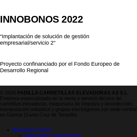
INNOBONOS 2022
“Implantación de solución de gestión
empresarial/servicio 2"
Proyecto confinanciado por el Fondo Europeo de
Desarrollo Regional
© 2026
PADILLA CARRETILLAS ELEVADORAS 4.0 S.L.
Empresa especializada en la venta y servicio técnico de
carretillas elevadoras, maquinaria de limpieza y desinfección,
manipulación industrial y grupos electrógenos con sede central
en Güímar (Santa Cruz de Tenerife).
Maquinaria nueva
Maquinaria y manutención