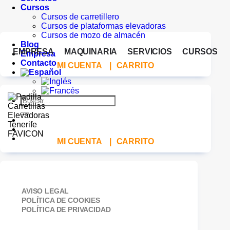
Cursos
Cursos de carretillero
Cursos de plataformas elevadoras
Cursos de mozo de almacén
Blog
EMPRESA
MAQUINARIA
SERVICIOS
CURSOS
Empresa
Contacto
MI CUENTA
|
CARRITO
Buscar
por:
MI CUENTA
|
CARRITO
AVISO LEGAL
POLÍTICA DE COOKIES
POLÍTICA DE PRIVACIDAD