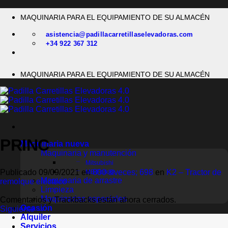
Saltar
MAQUINARIA PARA EL EQUIPAMIENTO DE SU ALMACÉN
al
contenido
asistencia@padillacarretillaselevadoras.com
+34 922 367 312
MAQUINARIA PARA EL EQUIPAMIENTO DE SU ALMACÉN
PRINC
Maquinaria nueva
Maquinaria y manutención
Mitsubishi
Publicado
09/09/2021
en
800 &veces; 698
en
K2 – Tractor de
MB Forklift
Maquinaria de arrastre
remolque eléctrico
Limpieza
Maquinarias especiales
Comentarios y Trackbacks están ahora cerrados.
Ocasión
Siguiente
→
Alquiler
Servicios