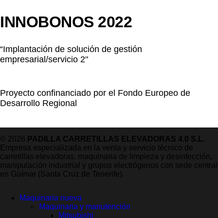
INNOBONOS 2022
“Implantación de solución de gestión
empresarial/servicio 2"
Proyecto confinanciado por el Fondo Europeo de
Desarrollo Regional
© 2026
PADILLA CARRETILLAS ELEVADORAS 4.0 S.L.
Empresa especializada en la venta y servicio técnico de
carretillas elevadoras, maquinaria de limpieza y desinfección,
manipulación industrial y grupos electrógenos con sede central
en Güímar (Santa Cruz de Tenerife).
Maquinaria nueva
Maquinaria y manutención
Mitsubishi